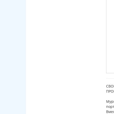
СВО
ПРО
Мурм
порт
Вмес